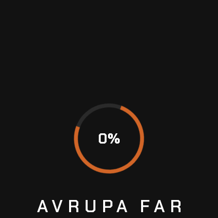
+39 123 45 67 789
Her hizmet titizlikle denetlenir, düzenli olarak
0
%
puanlanır; en iyi sonucu almanız için süreç
şeffaftır.
Destek
+90 (501) 675 52 34
HAKKIMIZDA
AVRUPA
FAR
ABOUT US