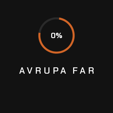
Destek
+90 (501) 675 52 34
HAKKIMIZDA
ABOUT US
0
%
OUR TEAM
ÇALIŞMALARIMIZ
SSS
AVRUPA
FAR
HİZMETLERİMİZ
SU ALAN FAR TAMİRİ
FAR TEMİZLİĞİ
FAR CAMI DEĞİŞİMİ
XENON / LED DÖNÜŞÜM