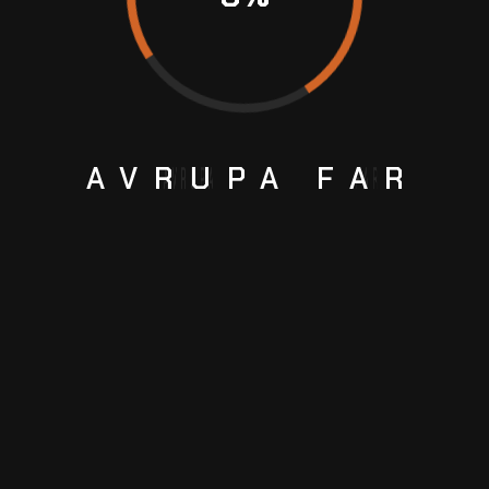
AVRUPA
FAR
lanır; en iyi sonucu almanız için süreç şeffaftır.