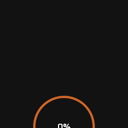
ta harika şeyle
hazırlanıyor! Mağazamız üzerinde çalışılıyor ve yakınd
0
%