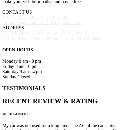
make your visit informative and hassle free.
GET SERVICE
CONTACT US
+ 1 123 456-7890
+ 1 123 456-7890
promotors@email.com
contact@email.com
ADDRESS
19 Frisk Drive, Middletown,nj, 3348 United States
31 S Division Street, Montour,ia, 50133 United States
OPEN HOURS
Monday
8 am - 8 pm
Friday
8 am - 6 pm
Saturday
9 am - 4 pm
Sunday
Closed
TESTIMONIALS
RECENT
REVIEW
&
RATING
MUCH SATISFIED
My car was not used for a long time. The AC of the car started