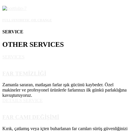
FULL SYNTHETIC OIL CHANGE
SERVICE
OTHER
SERVICES
SERVICES
FAR TEMİZLİĞİ
Zamanla sararan, matlaşan farlar ışık gücünü kaybeder. Özel
makineler ve profesyonel ürünlerle farlarınızı ilk günkü parlaklığına
kavuşturuyoruz.
DETAILS SERVICE
FAR CAMI DEĞİŞİMİ
Kırık, çatlamış veya içten buharlanan far camları sürüş güvenliğinizi