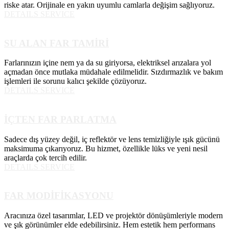
riske atar. Orijinale en yakın uyumlu camlarla değişim sağlıyoruz.
DETAILS SERVICE
SU ALAN FAR TAMİRİ
Farlarınızın içine nem ya da su giriyorsa, elektriksel arızalara yol
açmadan önce mutlaka müdahale edilmelidir. Sızdırmazlık ve bakım
işlemleri ile sorunu kalıcı şekilde çözüyoruz.
DETAILS SERVICE
İÇTEN FAR PARLATMA
Sadece dış yüzey değil, iç reflektör ve lens temizliğiyle ışık gücünü
maksimuma çıkarıyoruz. Bu hizmet, özellikle lüks ve yeni nesil
araçlarda çok tercih edilir.
DETAILS SERVICE
FAR MODİFİKASYONU
Aracınıza özel tasarımlar, LED ve projektör dönüşümleriyle modern
ve şık görünümler elde edebilirsiniz. Hem estetik hem performans