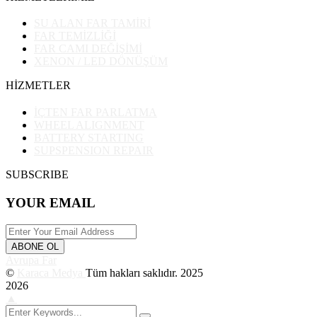
SU ALAN FAR TAMİRİ
FAR TEMİZLİĞİ
FAR CAMI DEĞİŞİMİ
XENON / LED DÖNÜŞÜM
HİZMETLER
İÇTEN FAR PARLATMA
WHEEL ALIGNMENT
BATTERY STARTING
SUPSPENSION REPAIR
SUBSCRIBE
YOUR EMAIL
ABONE OL
Avrupa Far
©
Karaca Medya
Tüm hakları saklıdır. 2025
2026
▲