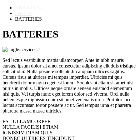
ANASAYFA
Services
BATTERIES
BATTERIES
Sed lectus vestibulum mattis ullamcorper. Ante in nibh mauris
cursus. Ipsum dolor sit amet consectetur adipiscing elit duis tristique
sollicitudin. Nulla posuere sollicitudin aliquam ultrices sagittis.
Cursus risus at ultrices mi tempus imperdiet. Ultricies mi quis
hendrerit dolor magna eget est lorem. Sodales ut etiam sit amet nisl
purus in mollis. Ultrices neque ornare aenean euismod elementum
nisi quis. Vel turpis nunc eget lorem dolor sed viverra. Orci nulla
pellentesque dignissim enim sit amet venenatis urna. Porttitor lacus
luctus accumsan tortor posuere ac ut. Sed tempus urna et pharetra
pharetra massa massa ultricies.
EST ULLAMCORPER
NULLA FACILISI ETIAM
IGNISSIM DIAM QUIS
DONEC ULTRICES TINCIDUNT