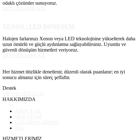
odaklı çözümler sunuyoruz.
DETAILS SERVICE
XENON / LED DÖNÜŞÜM
Halojen farlarınızı Xenon veya LED teknolojisine yükselterek daha
uzun ömürlü ve güçlü aydınlatma sağlayabilirsiniz. Uyumlu ve
güvenli dönüşüm hizmetleri veriyoruz.
DETAILS SERVICE
Her hizmet titizlikle denetlenir, düzenli olarak puanlanır; en iyi
sonucu almanız için süreç şeffaftır.
Destek
+90 (501) 675 52 34
HAKKIMIZDA
ABOUT US
OUR TEAM
ÇALIŞMALARIMIZ
SSS
HİZMETLERİMİZ