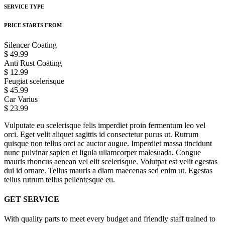
SERVICE TYPE
PRICE STARTS FROM
Silencer Coating
$ 49.99
Anti Rust Coating
$ 12.99
Feugiat scelerisque
$ 45.99
Car Varius
$ 23.99
Vulputate eu scelerisque felis imperdiet proin fermentum leo vel
orci. Eget velit aliquet sagittis id consectetur purus ut. Rutrum
quisque non tellus orci ac auctor augue. Imperdiet massa tincidunt
nunc pulvinar sapien et ligula ullamcorper malesuada. Congue
mauris rhoncus aenean vel elit scelerisque. Volutpat est velit egestas
dui id ornare. Tellus mauris a diam maecenas sed enim ut. Egestas
tellus rutrum tellus pellentesque eu.
GET SERVICE
With quality parts to meet every budget and friendly staff trained to