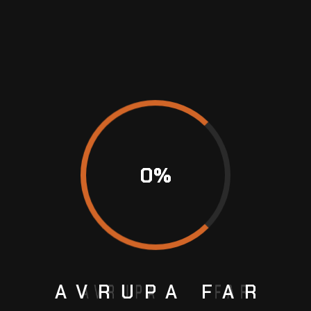
0
%
AVRUPA
FAR