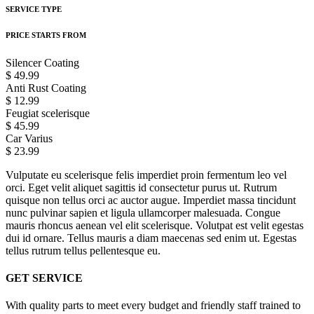
SERVICE TYPE
PRICE STARTS FROM
Silencer Coating
$ 49.99
Anti Rust Coating
$ 12.99
Feugiat scelerisque
$ 45.99
Car Varius
$ 23.99
Vulputate eu scelerisque felis imperdiet proin fermentum leo vel
orci. Eget velit aliquet sagittis id consectetur purus ut. Rutrum
quisque non tellus orci ac auctor augue. Imperdiet massa tincidunt
nunc pulvinar sapien et ligula ullamcorper malesuada. Congue
mauris rhoncus aenean vel elit scelerisque. Volutpat est velit egestas
dui id ornare. Tellus mauris a diam maecenas sed enim ut. Egestas
tellus rutrum tellus pellentesque eu.
GET SERVICE
With quality parts to meet every budget and friendly staff trained to