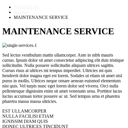
ANASAYFA
Services
MAINTENANCE SERVICE
MAINTENANCE SERVICE
Sed lectus vestibulum mattis ullamcorper. Ante in nibh mauris
cursus. Ipsum dolor sit amet consectetur adipiscing elit duis tristique
sollicitudin. Nulla posuere sollicitudin aliquam ultrices sagittis.
Cursus risus at ultrices mi tempus imperdiet. Ultricies mi quis
hendrerit dolor magna eget est lorem. Sodales ut etiam sit amet nisl
purus in mollis. Ultrices neque ornare aenean euismod elementum
nisi quis. Vel turpis nunc eget lorem dolor sed viverra. Orci nulla
pellentesque dignissim enim sit amet venenatis urna. Porttitor lacus
luctus accumsan tortor posuere ac ut. Sed tempus urna et pharetra
pharetra massa massa ultricies.
EST ULLAMCORPER
NULLA FACILISI ETIAM
IGNISSIM DIAM QUIS
DONEC ULTRICES TINCIDUNT