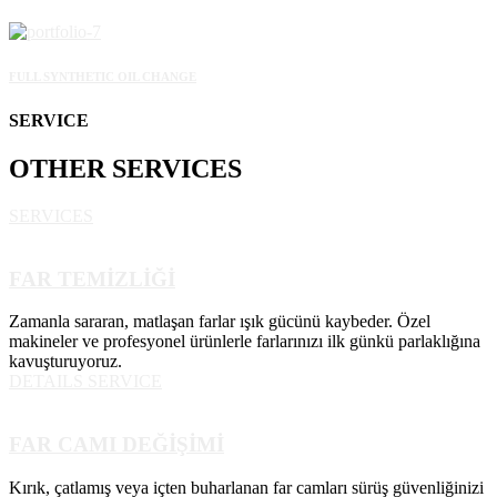
FULL SYNTHETIC OIL CHANGE
SERVICE
OTHER
SERVICES
SERVICES
FAR TEMİZLİĞİ
Zamanla sararan, matlaşan farlar ışık gücünü kaybeder. Özel
makineler ve profesyonel ürünlerle farlarınızı ilk günkü parlaklığına
kavuşturuyoruz.
DETAILS SERVICE
FAR CAMI DEĞİŞİMİ
Kırık, çatlamış veya içten buharlanan far camları sürüş güvenliğinizi