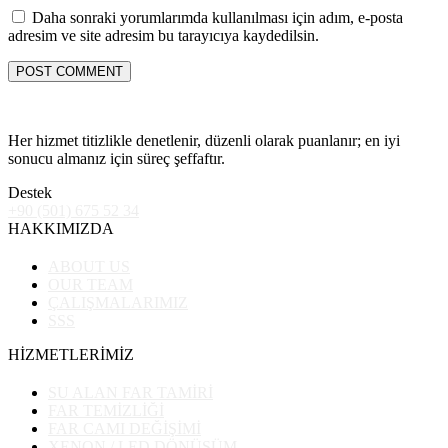
Daha sonraki yorumlarımda kullanılması için adım, e-posta
adresim ve site adresim bu tarayıcıya kaydedilsin.
Her hizmet titizlikle denetlenir, düzenli olarak puanlanır; en iyi
sonucu almanız için süreç şeffaftır.
Destek
+90 (501) 675 52 34
HAKKIMIZDA
ABOUT US
OUR TEAM
ÇALIŞMALARIMIZ
SSS
HİZMETLERİMİZ
SU ALAN FAR TAMİRİ
FAR TEMİZLİĞİ
FAR CAMI DEĞİŞİMİ
XENON / LED DÖNÜŞÜM