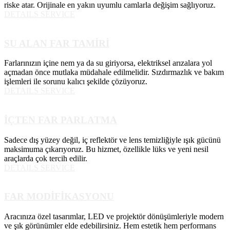
riske atar. Orijinale en yakın uyumlu camlarla değişim sağlıyoruz.
DETAILS SERVICE
SU ALAN FAR TAMİRİ
Farlarınızın içine nem ya da su giriyorsa, elektriksel arızalara yol
açmadan önce mutlaka müdahale edilmelidir. Sızdırmazlık ve bakım
işlemleri ile sorunu kalıcı şekilde çözüyoruz.
DETAILS SERVICE
İÇTEN FAR PARLATMA
Sadece dış yüzey değil, iç reflektör ve lens temizliğiyle ışık gücünü
maksimuma çıkarıyoruz. Bu hizmet, özellikle lüks ve yeni nesil
araçlarda çok tercih edilir.
DETAILS SERVICE
FAR MODİFİKASYONU
Aracınıza özel tasarımlar, LED ve projektör dönüşümleriyle modern
ve şık görünümler elde edebilirsiniz. Hem estetik hem performans