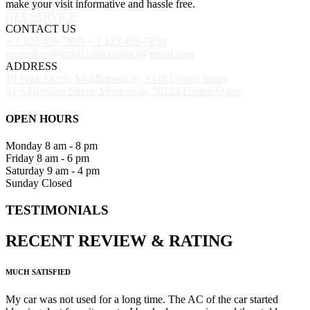
make your visit informative and hassle free.
GET SERVICE
CONTACT US
+ 1 123 456-7890
+ 1 123 456-7890
promotors@email.com
contact@email.com
ADDRESS
19 Frisk Drive, Middletown,nj, 3348 United States
31 S Division Street, Montour,ia, 50133 United States
OPEN HOURS
Monday
8 am - 8 pm
Friday
8 am - 6 pm
Saturday
9 am - 4 pm
Sunday
Closed
TESTIMONIALS
RECENT
REVIEW
&
RATING
MUCH SATISFIED
My car was not used for a long time. The AC of the car started