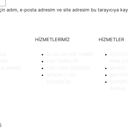
in adım, e-posta adresim ve site adresim bu tarayıcıya kay
HİZMETLERİMİZ
HİZMETLER
 US
SU ALAN FAR TAMİRİ
İÇTEN 
EAM
FAR TEMİZLİĞİ
PARLA
ALARIMIZ
FAR CAMI DEĞİŞİMİ
WHEEL 
XENON / LED
BATTER
DÖNÜŞÜM
SUPSPE
REPAIR
5