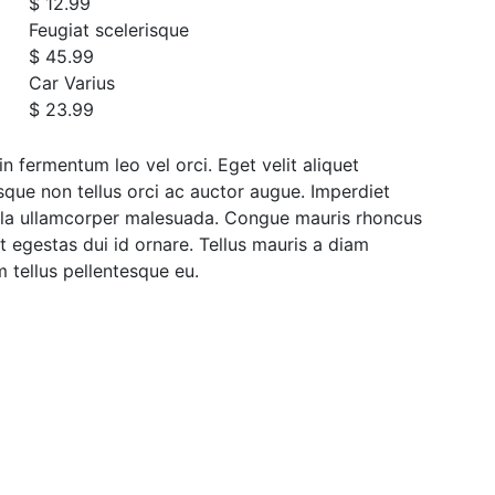
$ 12.99
Feugiat scelerisque
$ 45.99
Car Varius
$ 23.99
in fermentum leo vel orci. Eget velit aliquet
sque non tellus orci ac auctor augue. Imperdiet
gula ullamcorper malesuada. Congue mauris rhoncus
it egestas dui id ornare. Tellus mauris a diam
 tellus pellentesque eu.