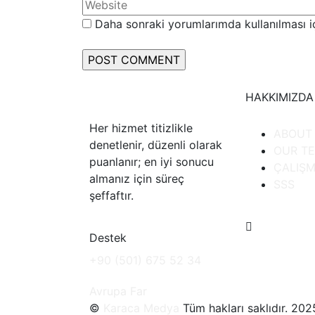
Daha sonraki yorumlarımda kullanılması iç
HAKKIMIZDA
Her hizmet titizlikle
ABOUT
denetlenir, düzenli olarak
OUR T
puanlanır; en iyi sonucu
ÇALIŞM
almanız için süreç
SSS
şeffaftır.
Destek
+90 (501) 675 52 34
Avrupa Far
©
Karaca Medya
Tüm hakları saklıdır. 202