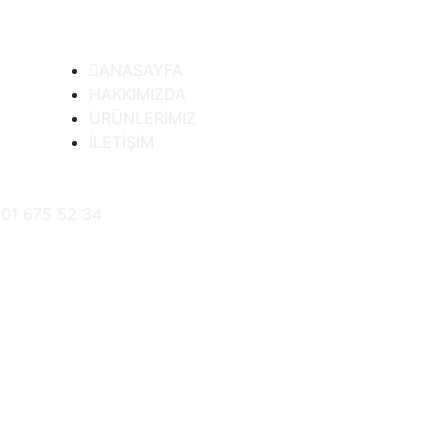
ANASAYFA
HAKKIMIZDA
ÜRÜNLERİMİZ
İLETİŞİM
01 675 52 34