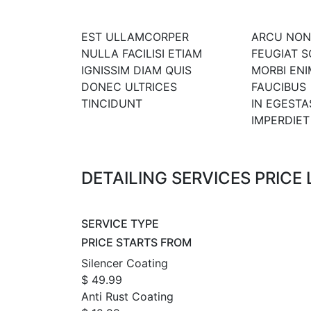
EST ULLAMCORPER
ARCU NON
NULLA FACILISI ETIAM
FEUGIAT S
IGNISSIM DIAM QUIS
MORBI EN
DONEC ULTRICES
FAUCIBUS
TINCIDUNT
IN EGESTA
IMPERDIET
DETAILING
SERVICES
PRICE
SERVICE TYPE
PRICE STARTS FROM
Silencer Coating
$ 49.99
Anti Rust Coating