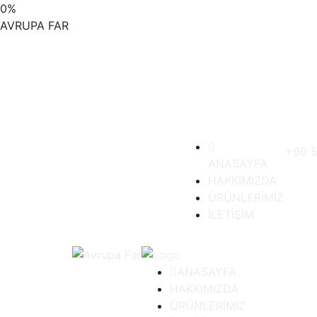
0
%
AVRUPA
FAR
+90 5
ANASAYFA
HAKKIMIZDA
ÜRÜNLERİMİZ
İLETİŞİM
ANASAYFA
HAKKIMIZDA
ÜRÜNLERİMİZ